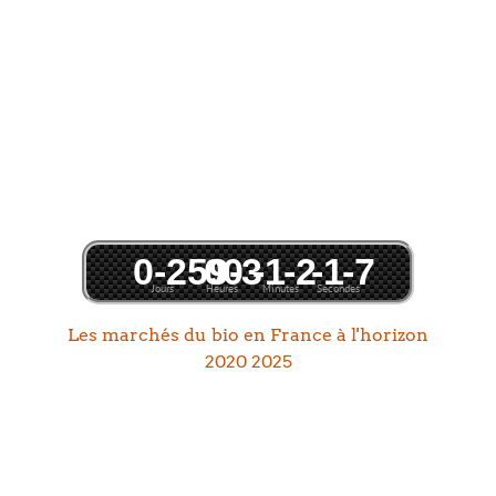
0
-259
0
0
-3
-1
-2
-1
-7
Jours
Heures
Minutes
Secondes
Les marchés du bio en France à l'horizon
2020 2025