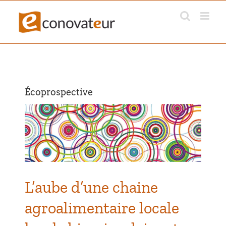
Passer
au
contenu
Écoprospective
le
L’aube d’une chaine
agroalimentaire locale