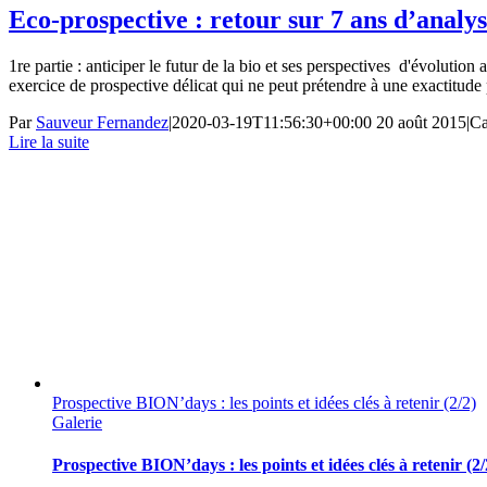
Eco-prospective : retour sur 7 ans d’analyse
1re partie : anticiper le futur de la bio et ses perspectives d'évoluti
exercice de prospective délicat qui ne peut prétendre à une exactitude pa
Par
Sauveur Fernandez
|
2020-03-19T11:56:30+00:00
20 août 2015
|
Ca
Lire la suite
Prospective BION’days : les points et idées clés à retenir (2/2)
Galerie
Prospective BION’days : les points et idées clés à retenir (2/