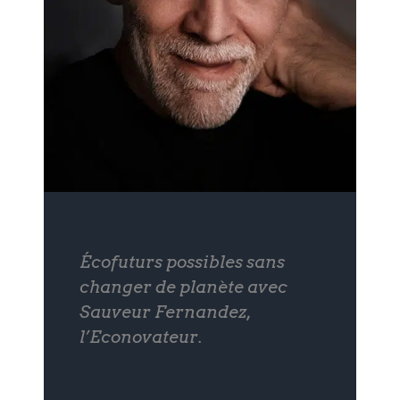
Écofuturs possibles sans
changer de planète avec
Sauveur Fernandez,
l’Econovateur.