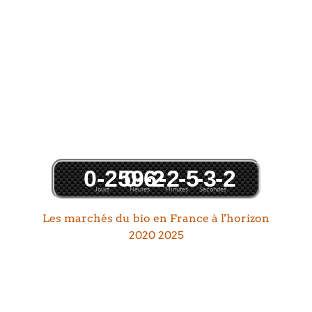
0
-259
0
-6
-2
-2
-5
-3
-2
Jours
Heures
Minutes
Secondes
Les marchés du bio en France à l'horizon
2020 2025