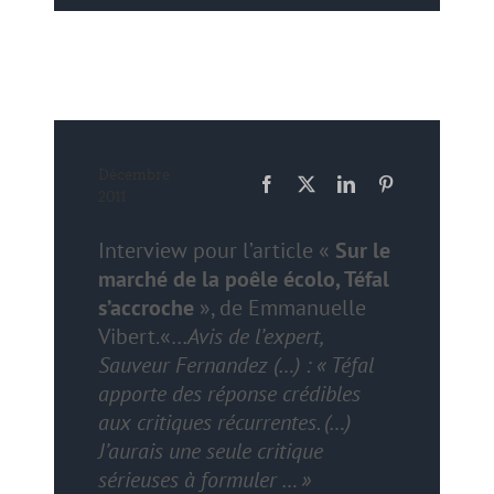
Décembre
2011
Interview pour l’article «
Sur le
marché de la poêle écolo, Téfal
s’accroche
», de Emmanuelle
Vibert.«…
Avis de l’expert,
Sauveur Fernandez (…) : « Téfal
apporte des réponse crédibles
aux critiques récurrentes. (…)
J’aurais une seule critique
sérieuses à formuler … »