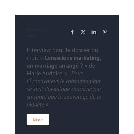
Novembre
2012
Interview
pour le dossier du
mois «
Consscious marketing,
un marriage arrangé ?
» de
Marie Audoire
.
«…Pour
l’Éconovateur, le consommateur
se sent davantage concerné par
sa santé que la sauvetage de la
planète.»
Lire >