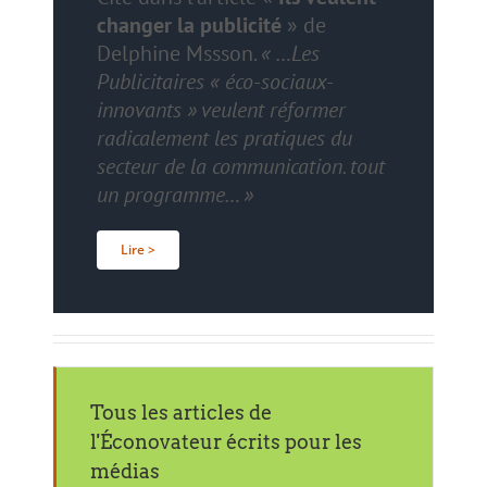
changer la publicité
» de
Delphine Mssson
.
« …Les
Publicitaires « éco-sociaux-
innovants » veulent réformer
radicalement les pratiques du
secteur de la communication. tout
un programme… »
Lire >
Tous les articles de
l'Éconovateur écrits pour les
médias