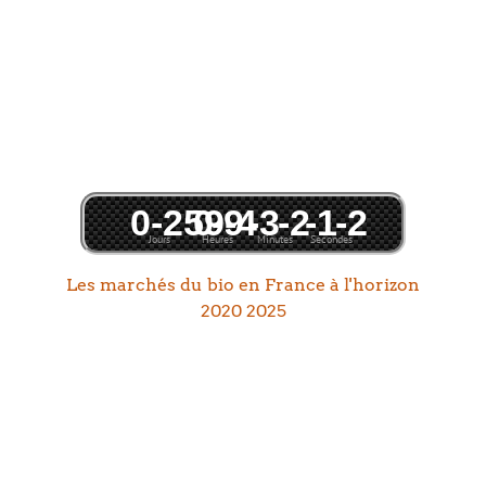
0
-259
0
-9
-4
-3
-2
-1
-2
Jours
Heures
Minutes
Secondes
Les marchés du bio en France à l'horizon
2020 2025