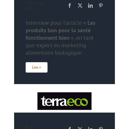
Septembre
2013
Interview pour l’article «
Les
produits bon pour la santé
fonctionnent bien
», en tant
que expert en marketing
alimentaire biologique.
Lire >
Juin