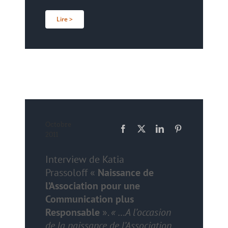
Lire >
Octobre
2011
Interview de Katia
Prassoloff «
Naissance de
l’Association pour une
Communication plus
Responsable
».
« …A l’occasion
de la naissance de l’Association,