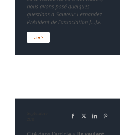
nous avons posé quelques
questions à Sauveur Fernandez
Président de l’association […]».
Lire >
Septembre
2011
Cité dans l’article
«
Ils veulent