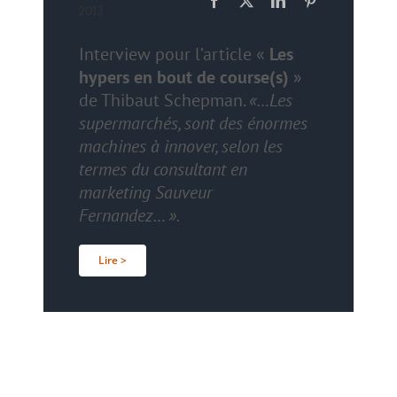
2013
Interview pour l’article «
Les
hypers en bout de course(s)
»
de Thibaut Schepman.
«…Les
supermarchés, sont des énormes
machines à innover, selon les
termes du consultant en
marketing Sauveur
Fernandez… ».
Lire >